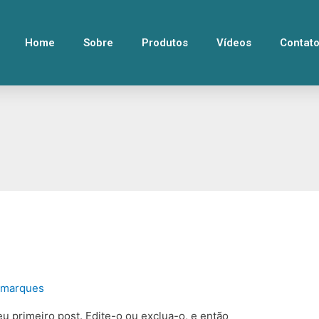
Home
Sobre
Produtos
Vídeos
Contat
omarques
u primeiro post. Edite-o ou exclua-o, e então