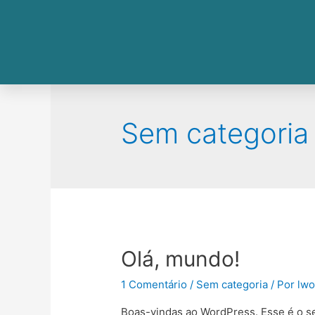
Sem categoria
Olá, mundo!
1 Comentário
/
Sem categoria
/ Por
lw
Boas-vindas ao WordPress. Esse é o se