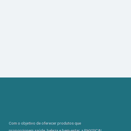
Com o objetivo de oferecer produtos que
proporcionem saúde, beleza e bem-estar, a PHYSICAL